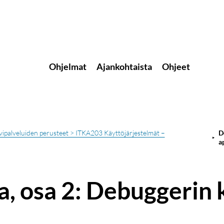
Ohjelmat
Ajankohtaista
Ohjeet
lvipalveluiden perusteet > ITKA203 Käyttöjärjestelmät –
D
a
a, osa 2: Debuggerin