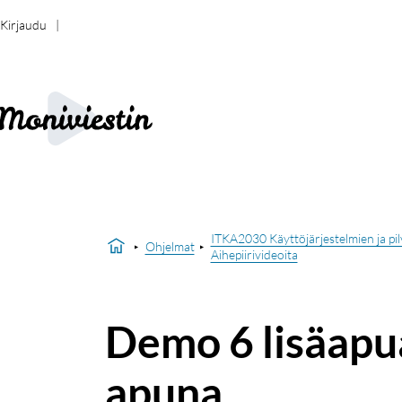
Kirjaudu
ITKA2030 Käyttöjärjestelmien ja pi
Ohjelmat
Aihepiirivideoita
Demo 6 lisäapu
apuna