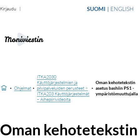
SUOMI
ENGLISH
Kirjaudu
ITKA2030
Käyttöjärjestelmien ja
Oman kehotetekstin
Ohjelmat
pilvipalveluiden perusteet >
asetus bashiin PS1 -
ITKA203 Käyttöjärjestelmät
ympäristömuuttujalla
– Aihepiirivideoita
Oman kehotetekstin