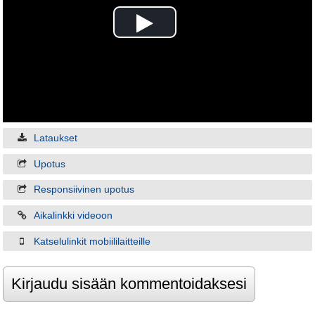
Play
Video
Lataukset
Upotus
Responsiivinen upotus
Aikalinkki videoon
Katselulinkit mobiililaitteille