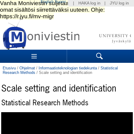
English
Suomi
|
HAKA log in
|
JYU log in
Siirry
sisältöön.
|
Siirry
navigointiin
Navigation
Sections
Search
Etusivu
/
Ohjelmat
/
Informaatioteknologian tiedekunta
/
Statistical
Research Methods
/
Scale setting and identification
Scale setting and identification
Statistical Research Methods