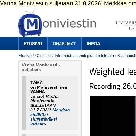
Siirry
sisältöön.
|
Siirry
navigointiin
Navigation
ETUSIVU
OHJELMAT
INFOA
Etusivu
/
Ohjelmat
/
Informaatioteknologian tiedekunta
/
Statistic
Vanha Moniviestin
Weighted le
suljetaan
TÄMÄ
Recording 26.
on Moniviestimen
VANHA
versio!
Vanha
Moniviestin
SULJETAAN
31.7.2026!
Merkkaa
sisältösi
siirrettäväksi
uuteen
.