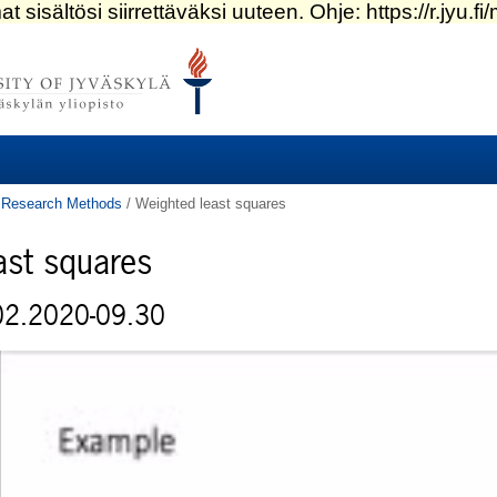
al Research Methods
/
Weighted least squares
ast squares
02.2020-09.30