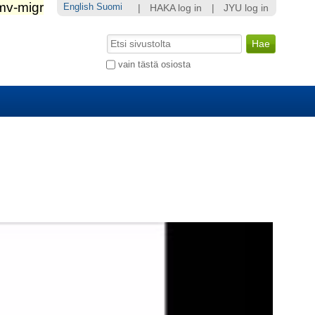
English
Suomi
|
HAKA log in
|
JYU log in
Hae
Laajennettu
vain tästä osiosta
haku...