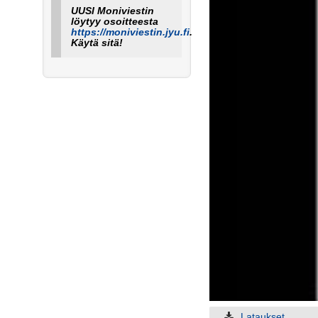
UUSI Moniviestin
löytyy osoitteesta
https://moniviestin.jyu.fi
.
Käytä sitä!
Lataukset