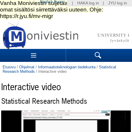
English
Suomi
|
HAKA log in
|
JYU log in
Siirry
sisältöön.
|
Siirry
navigointiin
Navigation
Sections
Search
Etusivu
/
Ohjelmat
/
Informaatioteknologian tiedekunta
/
Statistical
Research Methods
/
Interactive video
Interactive video
Statistical Research Methods