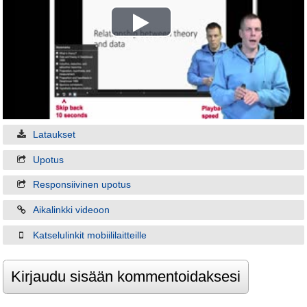
Play
Video
Lataukset
Upotus
Responsiivinen upotus
Aikalinkki videoon
Katselulinkit mobiililaitteille