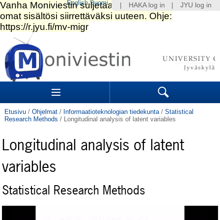
English
Suomi
|
HAKA log in
|
JYU log in
Siirry
sisältöön.
|
Siirry
navigointiin
Navigation
Sections
Search
Etusivu
/
Ohjelmat
/
Informaatioteknologian tiedekunta
/
Statistical
Research Methods
/
Longitudinal analysis of latent variables
Longitudinal analysis of latent
variables
Statistical Research Methods