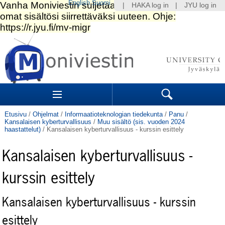
English
Suomi
|
HAKA log in
|
JYU log in
Siirry
sisältöön.
|
Siirry
navigointiin
Navigation
Sections
Search
Etusivu
/
Ohjelmat
/
Informaatioteknologian tiedekunta
/
Panu
/
Kansalaisen kyberturvallisuus
/
Muu sisältö (sis. vuoden 2024
haastattelut)
/
Kansalaisen kyberturvallisuus - kurssin esittely
Kansalaisen kyberturvallisuus -
kurssin esittely
Kansalaisen kyberturvallisuus - kurssin
esittely