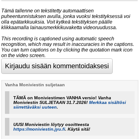
Tämä tallenne on tekstitetty automaattisen
puheentunnistuksen avulla, jonka vuoksi tekstityksessä voi
olla epätarkkuuksia. Voit kytkeä tekstityksen päälle
klikkaamalla lainausmerkkikuvaketta videoruudussa.
This recording is captioned using automatic speech
recognition, which may result in inaccuracies in the captions.
You can turn captions on by clicking the quotation mark icon
on the video screen.
Vanha Moniviestin suljetaan
TÄMÄ on Moniviestimen VANHA versio!
Vanha
Moniviestin SULJETAAN 31.7.2026!
Merkkaa sisältösi
siirrettäväksi uuteen
.
UUSI Moniviestin löytyy osoitteesta
https://moniviestin.jyu.fi
. Käytä sitä!