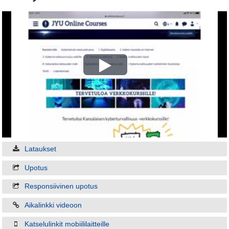
Play
Video
Lataukset
Upotus
Responsiivinen upotus
Aikalinkki videoon
Katselulinkit mobiililaitteille