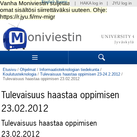
English
Suomi
|
HAKA log in
|
JYU log in
Siirry
sisältöön.
|
Siirry
navigointiin
Navigation
Sections
Search
Etusivu
/
Ohjelmat
/
Informaatioteknologian tiedekunta
/
Koulutusteknologia
/
Tulevaisuus haastaa oppimisen 23-24.2.2012
/
Tulevaisuus haastaa oppimisen 23.02.2012
Tulevaisuus haastaa oppimisen
23.02.2012
Tulevaisuus haastaa oppimisen
23.02.2012