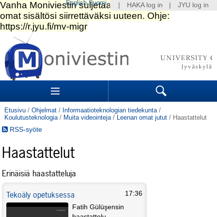
English
Suomi
|
HAKA log in
|
JYU log in
Siirry
sisältöön.
|
Siirry
navigointiin
Navigation
Sections
Search
Etusivu
/
Ohjelmat
/
Informaatioteknologian tiedekunta
/
Koulutusteknologia
/
Muita videointeja
/
Leenan omat jutut
/
Haastattelut
RSS-syöte
Haastattelut
Erinäisiä haastatteluja
Tekoäly opetuksessa
17:36
Fatih Gülüşensin
haastattelu