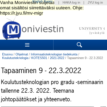
English
Suomi
|
HAKA log in
|
JYU log in
Siirry
sisältöön.
|
Siirry
navigointiin
Navigation
Sections
Search
Etusivu
/
Ohjelmat
/
Informaatioteknologian tiedekunta
/
Koulutusteknologia
/
KOTES501
/
2021-2022
/
Tapaaminen 9 - 22.3.2022
Tapaaminen 9 - 22.3.2022
Koulutusteknologian pro gradu -seminaarin
tallenne 22.3. 2022. Teemana
johtopäätökset ja yhteenveto.