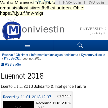
English
Suomi
|
HAKA log in
|
JYU log in
Siirry
sisältöön.
|
Siirry
navigointiin
Navigation
Sections
Search
Etusivu
/
Ohjelmat
/
Informaatioteknologian tiedekunta
/
Kyberturvallisuus
/
KYBS7032
/
Luennot 2018
RSS-syöte
Luennot 2018
Luento 11.1.2018 Johdanto & Intelligence Failure
Recording 11.01.2018-12.37
01:37:17
Recording 11.01.2018-
12.37