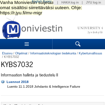
English
Suomi
|
HAKA log in
|
JYU log in
Siirry
sisältöön.
|
Siirry
navigointiin
Navigation
Sections
Search
Etusivu
/
Ohjelmat
/
Informaatioteknologian tiedekunta
/
Kyberturvallisuus
/
KYBS7032
KYBS7032
Informaation hallinta ja tiedustelu II
Luennot 2018
Luento 11.1.2018 Johdanto & Intelligence Failure