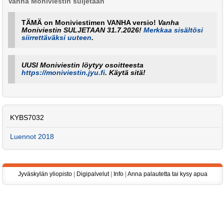
Vanha Moniviestin suljetaan
TÄMÄ on Moniviestimen VANHA versio!
Vanha
Moniviestin SULJETAAN 31.7.2026!
Merkkaa sisältösi
siirrettäväksi uuteen
.
UUSI Moniviestin löytyy osoitteesta
https://moniviestin.jyu.fi
. Käytä sitä!
KYBS7032
Luennot 2018
Jyväskylän yliopisto
|
Digipalvelut
|
Info
|
Anna palautetta tai kysy apua