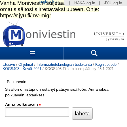
English
Suomi
|
HAKA log in
|
JYU log in
Siirry
sisältöön.
|
Siirry
navigointiin
Navigation
Sections
Search
Etusivu
/
Ohjelmat
/
Informaatioteknologian tiedekunta
/
Kognitiotiede
/
KOGS403 - Kevät 2021
/
KOGS403 Tilastollinen päättely 25.1.2021
Polkuavain
Sisällön omistaja on estänyt pääsyn sisältöön. Anna oikea
polkuavain jatkaaksesi.
Anna polkuavain
(Pakollinen)