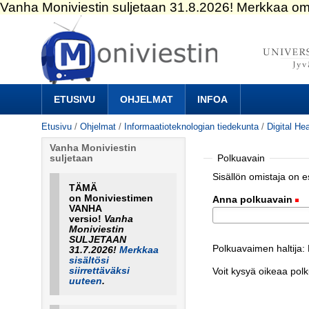
Siirry
sisältöön.
|
Siirry
navigointiin
Navigation
ETUSIVU
OHJELMAT
INFOA
Etusivu
/
Ohjelmat
/
Informaatioteknologian tiedekunta
/
Digital Hea
Vanha Moniviestin
Polkuavain
suljetaan
Sisällön omistaja on 
TÄMÄ
on Moniviestimen
Anna polkuavain
(
VANHA
versio!
Vanha
Moniviestin
SULJETAAN
Polkuavaimen haltija:
31.7.2026!
Merkkaa
sisältösi
siirrettäväksi
Voit kysyä oikeaa pol
uuteen
.