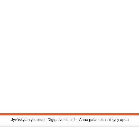
Jyväskylän yliopisto
|
Digipalvelut
|
Info
|
Anna palautetta tai kysy apua