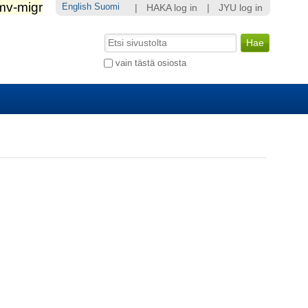
English
Suomi
|
HAKA log in
|
JYU log in
Hae
Laajennettu
vain tästä osiosta
haku...