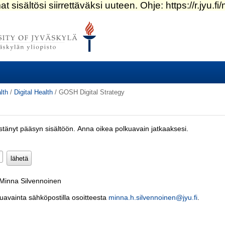
lth
/
Digital Health
/
GOSH Digital Strategy
estänyt pääsyn sisältöön. Anna oikea polkuavain jatkaaksesi.
Pakollinen)
 Minna Silvennoinen
kuavainta sähköpostilla osoitteesta
minna.h.silvennoinen@jyu.fi
.