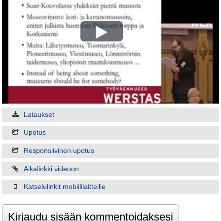
Play
Video
Lataukset
Upotus
Responsiivinen upotus
Aikalinkki videoon
Katselulinkit mobiililaitteille