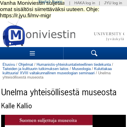
English
Suomi
|
HAKA log in
|
JYU log in
Siirry
sisältöön.
|
Siirry
navigointiin
Navigation
Sections
Search
Etusivu
/
Ohjelmat
/
Humanistis-yhteiskuntatieteellinen tiedekunta
/
Taiteiden ja kulttuurin tutkimuksen laitos
/
Museologia
/
Kuluttakaa
kulttuuria! XVIII valtakunnallinen museologian seminaari
/
Unelma
yhteisöllisestä museosta
Unelma yhteisöllisestä museosta
Kalle Kallio