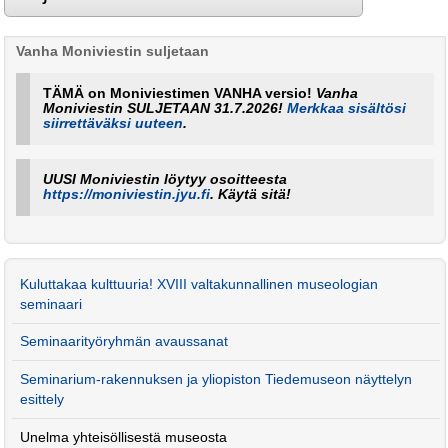
Vanha Moniviestin suljetaan
TÄMÄ on Moniviestimen VANHA versio!
Vanha
Moniviestin SULJETAAN 31.7.2026!
Merkkaa sisältösi
siirrettäväksi uuteen
.
UUSI Moniviestin löytyy osoitteesta
https://moniviestin.jyu.fi
. Käytä sitä!
Kuluttakaa kulttuuria! XVIII valtakunnallinen museologian
seminaari
Seminaarityöryhmän avaussanat
Seminarium-rakennuksen ja yliopiston Tiedemuseon näyttelyn
esittely
Unelma yhteisöllisestä museosta