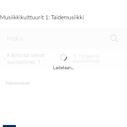
Musiikkikulttuurit 1: Taidemusiikki
Käytössä olevat
Tyhjennä
suodattimet
suodattimet
:
1
Ladataan...
Hakutulokset