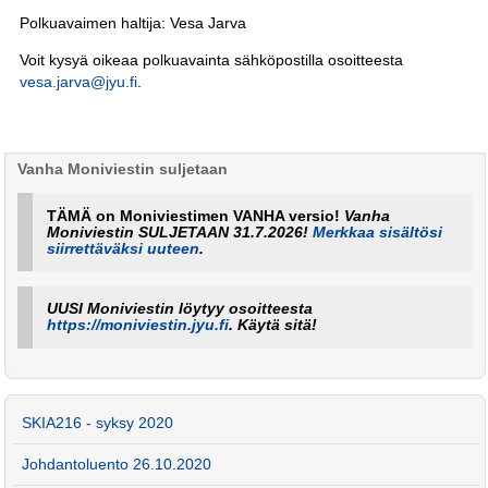
Polkuavaimen haltija: Vesa Jarva
Voit kysyä oikeaa polkuavainta sähköpostilla osoitteesta
vesa.jarva@jyu.fi
.
Vanha Moniviestin suljetaan
TÄMÄ on Moniviestimen VANHA versio!
Vanha
Moniviestin SULJETAAN 31.7.2026!
Merkkaa sisältösi
siirrettäväksi uuteen
.
UUSI Moniviestin löytyy osoitteesta
https://moniviestin.jyu.fi
. Käytä sitä!
SKIA216 - syksy 2020
Johdantoluento 26.10.2020