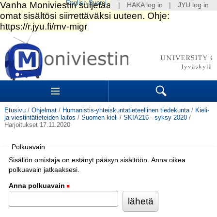
English
Suomi
|
HAKA log in
|
JYU log in
Siirry
sisältöön.
|
Siirry
navigointiin
Navigation
Sections
Search
Etusivu
/
Ohjelmat
/
Humanistis-yhteiskuntatieteellinen tiedekunta
/
Kieli-
ja viestintätieteiden laitos
/
Suomen kieli
/
SKIA216 - syksy 2020
/
Harjoitukset 17.11.2020
Polkuavain
Sisällön omistaja on estänyt pääsyn sisältöön. Anna oikea
polkuavain jatkaaksesi.
Anna polkuavain
(Pakollinen)