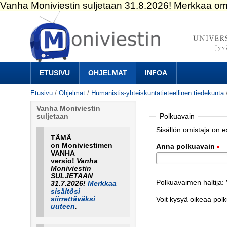
Siirry
sisältöön.
|
Siirry
navigointiin
Navigation
ETUSIVU
OHJELMAT
INFOA
Etusivu
/
Ohjelmat
/
Humanistis-yhteiskuntatieteellinen tiedekunta
Vanha Moniviestin
Polkuavain
suljetaan
Sisällön omistaja on 
TÄMÄ
on Moniviestimen
Anna polkuavain
(
VANHA
versio!
Vanha
Moniviestin
SULJETAAN
Polkuavaimen haltija:
31.7.2026!
Merkkaa
sisältösi
siirrettäväksi
Voit kysyä oikeaa pol
uuteen
.