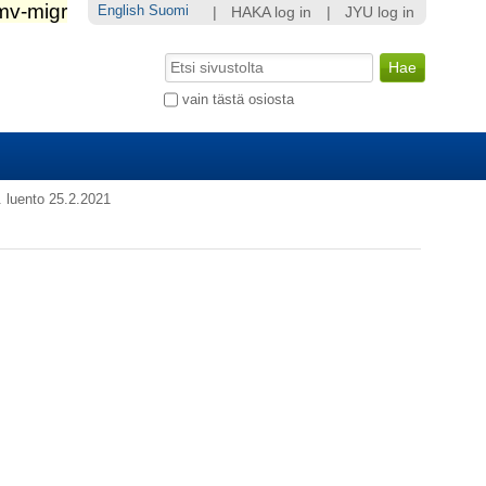
English
Suomi
|
HAKA log in
|
JYU log in
Hae
Laajennettu
vain tästä osiosta
haku...
. luento 25.2.2021