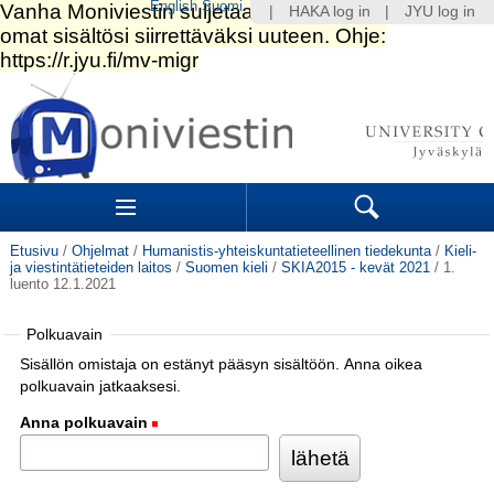
English
Suomi
|
HAKA log in
|
JYU log in
Siirry
sisältöön.
|
Siirry
navigointiin
Navigation
Sections
Search
Etusivu
/
Ohjelmat
/
Humanistis-yhteiskuntatieteellinen tiedekunta
/
Kieli-
ja viestintätieteiden laitos
/
Suomen kieli
/
SKIA2015 - kevät 2021
/
1.
luento 12.1.2021
Polkuavain
Sisällön omistaja on estänyt pääsyn sisältöön. Anna oikea
polkuavain jatkaaksesi.
Anna polkuavain
(Pakollinen)