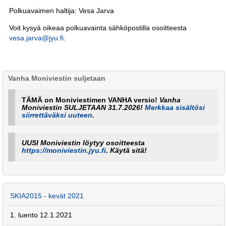
Polkuavaimen haltija: Vesa Jarva
Voit kysyä oikeaa polkuavainta sähköpostilla osoitteesta
vesa.jarva@jyu.fi
.
Vanha Moniviestin suljetaan
TÄMÄ on Moniviestimen VANHA versio!
Vanha
Moniviestin SULJETAAN 31.7.2026!
Merkkaa sisältösi
siirrettäväksi uuteen
.
UUSI Moniviestin löytyy osoitteesta
https://moniviestin.jyu.fi
. Käytä sitä!
SKIA2015 - kevät 2021
1. luento 12.1.2021