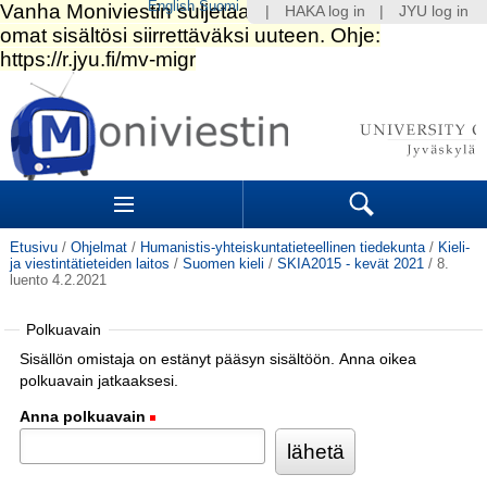
English
Suomi
|
HAKA log in
|
JYU log in
Siirry
sisältöön.
|
Siirry
navigointiin
Navigation
Sections
Search
Etusivu
/
Ohjelmat
/
Humanistis-yhteiskuntatieteellinen tiedekunta
/
Kieli-
ja viestintätieteiden laitos
/
Suomen kieli
/
SKIA2015 - kevät 2021
/
8.
luento 4.2.2021
Polkuavain
Sisällön omistaja on estänyt pääsyn sisältöön. Anna oikea
polkuavain jatkaaksesi.
Anna polkuavain
(Pakollinen)