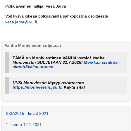
Polkuavaimen haltija: Vesa Jarva
Voit kysyä oikeaa polkuavainta sähköpostilla osoitteesta
vesa.jarva@jyu.fi
.
Vanha Moniviestin suljetaan
TÄMÄ on Moniviestimen VANHA versio!
Vanha
Moniviestin SULJETAAN 31.7.2026!
Merkkaa sisältösi
siirrettäväksi uuteen
.
UUSI Moniviestin löytyy osoitteesta
https://moniviestin.jyu.fi
. Käytä sitä!
SKIA2015 - kevät 2021
1. luento 12.1.2021