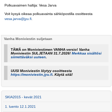
Polkuavaimen haltija: Vesa Jarva
Voit kysyä oikeaa polkuavainta sähköpostilla osoitteesta
vesa.jarva@jyu.fi
.
Vanha Moniviestin suljetaan
TÄMÄ on Moniviestimen VANHA versio!
Vanha
Moniviestin SULJETAAN 31.7.2026!
Merkkaa sisältösi
siirrettäväksi uuteen
.
UUSI Moniviestin löytyy osoitteesta
https://moniviestin.jyu.fi
. Käytä sitä!
SKIA2015 - kevät 2021
1. luento 12.1.2021