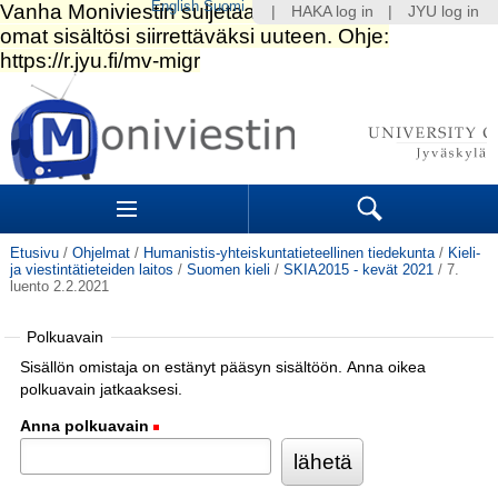
English
Suomi
|
HAKA log in
|
JYU log in
Siirry
sisältöön.
|
Siirry
navigointiin
Navigation
Sections
Search
Etusivu
/
Ohjelmat
/
Humanistis-yhteiskuntatieteellinen tiedekunta
/
Kieli-
ja viestintätieteiden laitos
/
Suomen kieli
/
SKIA2015 - kevät 2021
/
7.
luento 2.2.2021
Polkuavain
Sisällön omistaja on estänyt pääsyn sisältöön. Anna oikea
polkuavain jatkaaksesi.
Anna polkuavain
(Pakollinen)