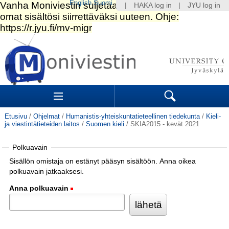
English
Suomi
|
HAKA log in
|
JYU log in
Siirry
sisältöön.
|
Siirry
navigointiin
Navigation
Sections
Search
Etusivu
/
Ohjelmat
/
Humanistis-yhteiskuntatieteellinen tiedekunta
/
Kieli-
ja viestintätieteiden laitos
/
Suomen kieli
/
SKIA2015 - kevät 2021
Polkuavain
Sisällön omistaja on estänyt pääsyn sisältöön. Anna oikea
polkuavain jatkaaksesi.
Anna polkuavain
(Pakollinen)