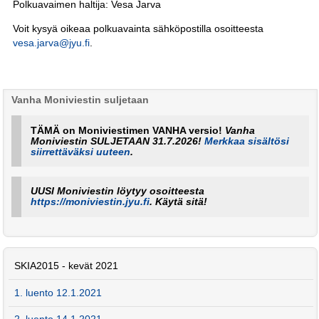
Polkuavaimen haltija: Vesa Jarva
Voit kysyä oikeaa polkuavainta sähköpostilla osoitteesta
vesa.jarva@jyu.fi
.
Vanha Moniviestin suljetaan
TÄMÄ on Moniviestimen VANHA versio!
Vanha
Moniviestin SULJETAAN 31.7.2026!
Merkkaa sisältösi
siirrettäväksi uuteen
.
UUSI Moniviestin löytyy osoitteesta
https://moniviestin.jyu.fi
. Käytä sitä!
SKIA2015 - kevät 2021
1. luento 12.1.2021