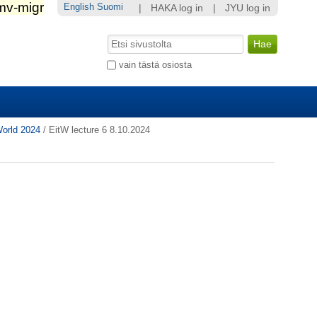
English
Suomi
|
HAKA log in
|
JYU log in
Hae
Laajennettu
vain tästä osiosta
haku...
World 2024
/
EitW lecture 6 8.10.2024