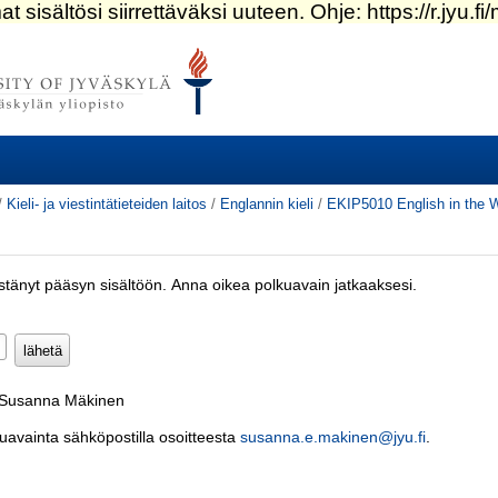
/
Kieli- ja viestintätieteiden laitos
/
Englannin kieli
/
EKIP5010 English in the 
estänyt pääsyn sisältöön. Anna oikea polkuavain jatkaaksesi.
Pakollinen)
: Susanna Mäkinen
kuavainta sähköpostilla osoitteesta
susanna.e.makinen@jyu.fi
.