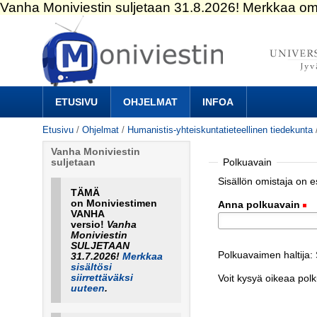
Siirry
sisältöön.
|
Siirry
navigointiin
Navigation
ETUSIVU
OHJELMAT
INFOA
Etusivu
/
Ohjelmat
/
Humanistis-yhteiskuntatieteellinen tiedekunta
Vanha Moniviestin
Polkuavain
suljetaan
Sisällön omistaja on 
TÄMÄ
on Moniviestimen
Anna polkuavain
(
VANHA
versio!
Vanha
Moniviestin
SULJETAAN
Polkuavaimen haltija
31.7.2026!
Merkkaa
sisältösi
siirrettäväksi
Voit kysyä oikeaa pol
uuteen
.