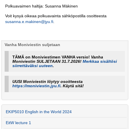
Polkuavaimen haltija: Susanna Mäkinen
Voit kysyä oikeaa polkuavainta sähköpostilla osoitteesta
susanna.e.makinen@jyu.fi
.
Vanha Moniviestin suljetaan
TÄMÄ on Moniviestimen VANHA versio!
Vanha
Moniviestin SULJETAAN 31.7.2026!
Merkkaa sisältösi
siirrettäväksi uuteen
.
UUSI Moniviestin löytyy osoitteesta
https://moniviestin.jyu.fi
. Käytä sitä!
EKIP5010 English in the World 2024
EitW lecture 1