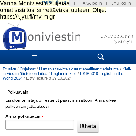
English
Suomi
|
HAKA log in
|
JYU log in
Siirry
sisältöön.
|
Siirry
navigointiin
Navigation
Sections
Search
Etusivu
/
Ohjelmat
/
Humanistis-yhteiskuntatieteellinen tiedekunta
/
Kieli-
ja viestintätieteiden laitos
/
Englannin kieli
/
EKIP5010 English in the
World 2024
/
EitW lecture 8 29.10.2024
Polkuavain
Sisällön omistaja on estänyt pääsyn sisältöön. Anna oikea
polkuavain jatkaaksesi.
Anna polkuavain
(Pakollinen)