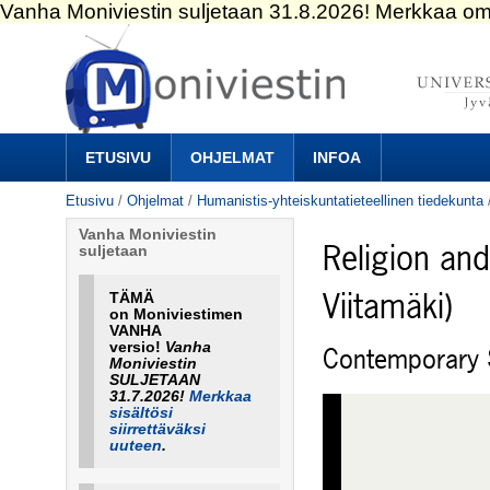
Siirry
sisältöön.
|
Siirry
navigointiin
Navigation
ETUSIVU
OHJELMAT
INFOA
Etusivu
/
Ohjelmat
/
Humanistis-yhteiskuntatieteellinen tiedekunta
Vanha Moniviestin
Religion and
suljetaan
Viitamäki)
TÄMÄ
on Moniviestimen
VANHA
versio!
Vanha
Contemporary 
Moniviestin
SULJETAAN
31.7.2026!
Merkkaa
sisältösi
siirrettäväksi
uuteen
.