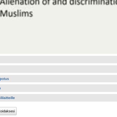
potus
n
ilaitteille