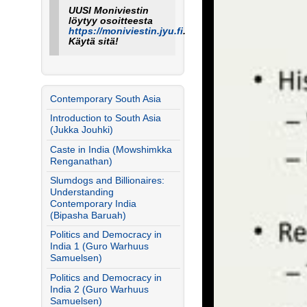
UUSI Moniviestin
löytyy osoitteesta
https://moniviestin.jyu.fi
.
Käytä sitä!
Contemporary South Asia
Introduction to South Asia
(Jukka Jouhki)
Caste in India (Mowshimkka
Renganathan)
Slumdogs and Billionaires:
Understanding
Contemporary India
(Bipasha Baruah)
Politics and Democracy in
India 1 (Guro Warhuus
Samuelsen)
Politics and Democracy in
India 2 (Guro Warhuus
Samuelsen)