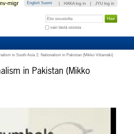
English
Suomi
|
HAKA log in
|
JYU log in
Hae
Laajennettu
vain tästä osiosta
haku...
nalism in South Asia 2: Nationalism in Pakistan (Mikko Viitamäki)
nalism in Pakistan (Mikko