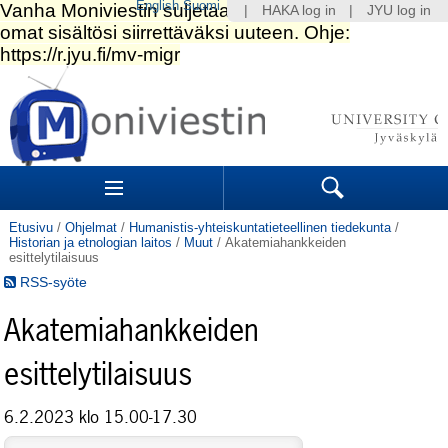
English
Suomi
|
HAKA log in
|
JYU log in
Siirry
sisältöön.
|
Siirry
navigointiin
Navigation
Sections
Search
Etusivu
/
Ohjelmat
/
Humanistis-yhteiskuntatieteellinen tiedekunta
/
Historian ja etnologian laitos
/
Muut
/
Akatemiahankkeiden
esittelytilaisuus
RSS-syöte
Akatemiahankkeiden
esittelytilaisuus
6.2.2023 klo 15.00-17.30