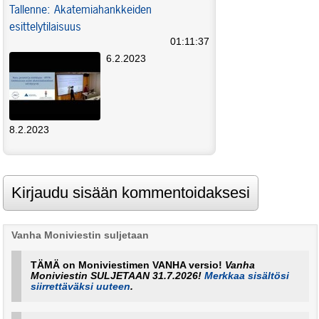
Tallenne: Akatemiahankkeiden
esittelytilaisuus
01:11:37
6.2.2023
8.2.2023
Vanha Moniviestin suljetaan
TÄMÄ on Moniviestimen VANHA versio!
Vanha
Moniviestin SULJETAAN 31.7.2026!
Merkkaa sisältösi
siirrettäväksi uuteen
.