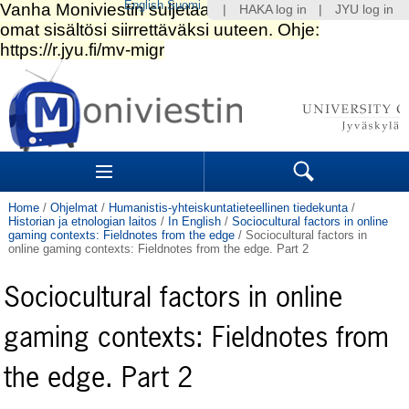
English
Suomi
|
HAKA log in
|
JYU log in
Skip
to
content.
|
Skip
to
Navigation
navigation
Sections
Search
Home
/
Ohjelmat
/
Humanistis-yhteiskuntatieteellinen tiedekunta
/
Historian ja etnologian laitos
/
In English
/
Sociocultural factors in online
gaming contexts: Fieldnotes from the edge
/
Sociocultural factors in
online gaming contexts: Fieldnotes from the edge. Part 2
Sociocultural factors in online
gaming contexts: Fieldnotes from
the edge. Part 2