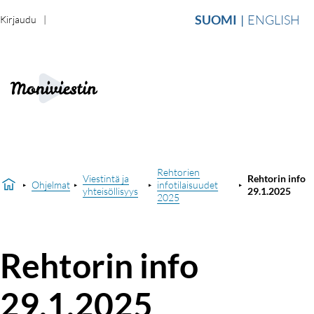
SUOMI
ENGLISH
Kirjaudu
Rehtorien
Viestintä ja
Rehtorin info
Ohjelmat
infotilaisuudet
yhteisöllisyys
29.1.2025
2025
Rehtorin info
29.1.2025