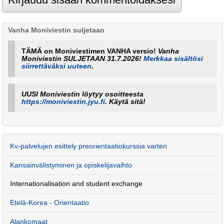
Vanha Moniviestin suljetaan
TÄMÄ on Moniviestimen VANHA versio!
Vanha
Moniviestin SULJETAAN 31.7.2026!
Merkkaa sisältösi
siirrettäväksi uuteen
.
UUSI Moniviestin löytyy osoitteesta
https://moniviestin.jyu.fi
. Käytä sitä!
Kv-palvelujen esittely preorientaatiokurssia varten
Kansainvälistyminen ja opiskelijavaihto
Internationalisation and student exchange
Etelä-Korea - Orientaatio
Alankomaat