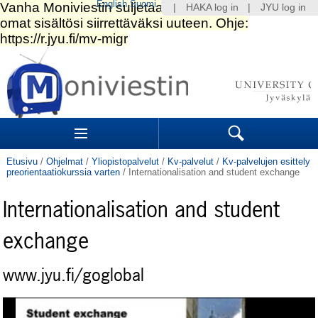
English
Suomi
|
HAKA log in
|
JYU log in
Siirry
sisältöön.
|
Siirry
navigointiin
Navigation
Sections
Search
Etusivu
/
Ohjelmat
/
Yliopistopalvelut
/
Kv-palvelut
/
Kv-palvelujen esittely
preorientaatiokurssia varten
/
Internationalisation and student exchange
Internationalisation and student
exchange
www.jyu.fi/goglobal