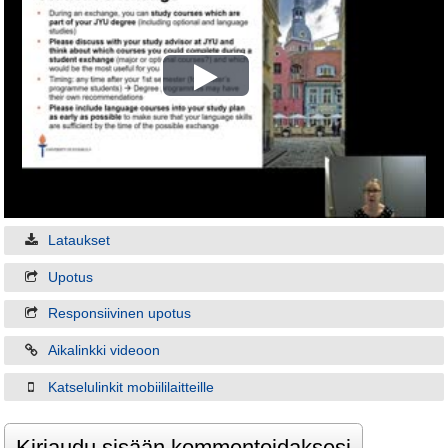
Play
Video
Lataukset
Upotus
Responsiivinen upotus
Aikalinkki videoon
Katselulinkit mobiililaitteille