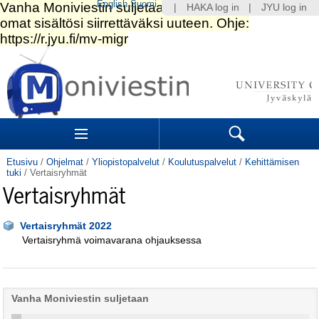
English
Suomi
|
HAKA log in
|
JYU log in
Siirry
sisältöön.
|
Siirry
navigointiin
Navigation
Sections
Search
Etusivu
/
Ohjelmat
/
Yliopistopalvelut
/
Koulutuspalvelut
/
Kehittämisen
tuki
/
Vertaisryhmät
Vertaisryhmät
Vertaisryhmät 2022
Vertaisryhmä voimavarana ohjauksessa
Vanha Moniviestin suljetaan