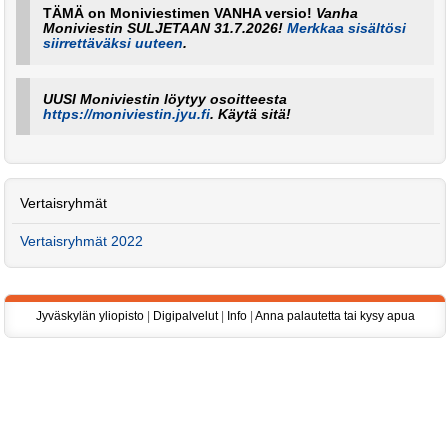
TÄMÄ on Moniviestimen VANHA versio!
Vanha
Moniviestin SULJETAAN 31.7.2026!
Merkkaa sisältösi
siirrettäväksi uuteen
.
UUSI Moniviestin löytyy osoitteesta
https://moniviestin.jyu.fi
. Käytä sitä!
Vertaisryhmät
Vertaisryhmät 2022
Jyväskylän yliopisto
|
Digipalvelut
|
Info
|
Anna palautetta tai kysy apua