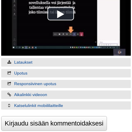
Play
Video
Lataukset
Upotus
Responsiivinen upotus
Aikalinkki videoon
Katselulinkit mobiililaitteille