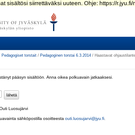
/
Pedagogiset torstait
/
Pedagoginen torstai 6.3.2014
/
Haastavat ohjaustilant
estänyt pääsyn sisältöön. Anna oikea polkuavain jatkaaksesi.
Pakollinen)
Outi Luosujärvi
kuavainta sähköpostilla osoitteesta
outi.luosujarvi@jyu.fi
.