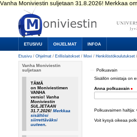
Siirry
sisältöön.
|
Siirry
navigointiin
Navigation
ETUSIVU
OHJELMAT
INFOA
Etusivu
/
Ohjelmat
/
Erillislaitokset
/
Movi
/
Henkilöstökoulutukset
Vanha Moniviestin
Polkuavain
suljetaan
Sisällön omistaja on 
TÄMÄ
on Moniviestimen
Anna polkuavain
(
VANHA
versio!
Vanha
Moniviestin
SULJETAAN
Polkuavaimen haltija: 
31.7.2026!
Merkkaa
sisältösi
siirrettäväksi
Voit kysyä oikeaa pol
uuteen
.