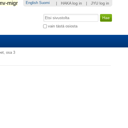
English
Suomi
|
HAKA log in
|
JYU log in
Hae
Laajennettu
vain tästä osiosta
haku...
eet, osa 3