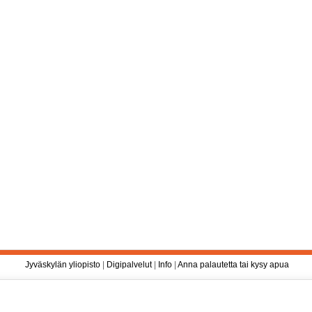
Jyväskylän yliopisto
|
Digipalvelut
|
Info
|
Anna palautetta tai kysy apua