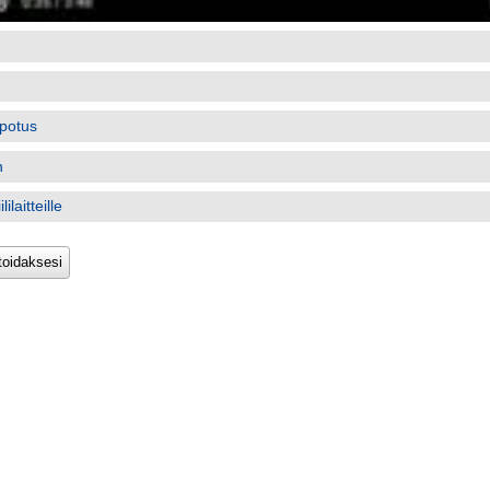
potus
n
ilaitteille