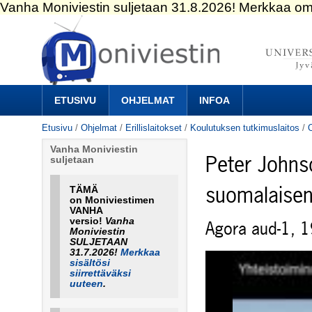
Siirry
sisältöön.
|
Siirry
navigointiin
Navigation
ETUSIVU
OHJELMAT
INFOA
Etusivu
/
Ohjelmat
/
Erillislaitokset
/
Koulutuksen tutkimuslaitos
/
Vanha Moniviestin
Peter Johns
suljetaan
suomalaisen
TÄMÄ
on Moniviestimen
VANHA
versio!
Vanha
Agora aud-1, 
Moniviestin
SULJETAAN
31.7.2026!
Merkkaa
sisältösi
siirrettäväksi
uuteen
.