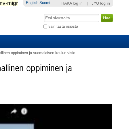
English
Suomi
|
HAKA log in
|
JYU log in
Hae
Laajennettu
vain tästä osiosta
haku...
llinen oppiminen ja suomalaisen koulun visio
allinen oppiminen ja