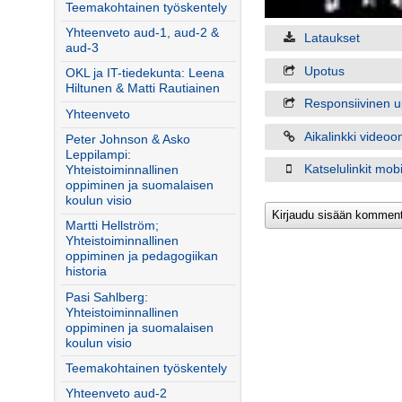
Teemakohtainen työskentely
Yhteenveto aud-1, aud-2 &
Lataukset
aud-3
Upotus
OKL ja IT-tiedekunta: Leena
Hiltunen & Matti Rautiainen
Responsiivinen u
Yhteenveto
Aikalinkki videoo
Peter Johnson & Asko
Leppilampi:
Katselulinkit mobiil
Yhteistoiminnallinen
oppiminen ja suomalaisen
koulun visio
Martti Hellström;
Yhteistoiminnallinen
oppiminen ja pedagogiikan
historia
Pasi Sahlberg:
Yhteistoiminnallinen
oppiminen ja suomalaisen
koulun visio
Teemakohtainen työskentely
Yhteenveto aud-2