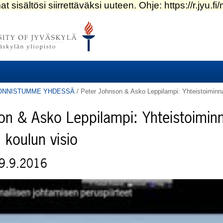
ONNISTUMME YHDESSÄ
/
Peter Johnson & Asko Leppilampi: Yhteistoiminna
on & Asko Leppilampi: Yhteistoiminn
 koulun visio
19.9.2016