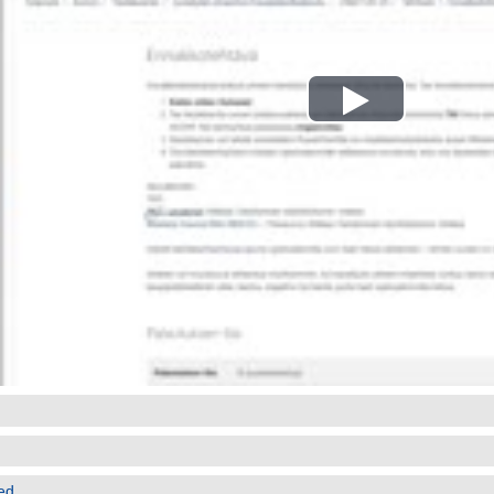
Play
Video
ed