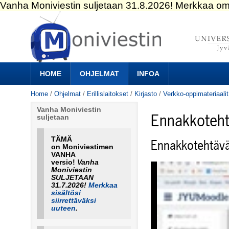
Skip
to
content.
|
Skip
to
Navigation
navigation
HOME
OHJELMAT
INFOA
Home
/
Ohjelmat
/
Erillislaitokset
/
Kirjasto
/
Verkko-oppimateriaalit
Vanha Moniviestin
Ennakkoteht
suljetaan
TÄMÄ
Ennakkotehtävä
on Moniviestimen
VANHA
versio!
Vanha
Moniviestin
SULJETAAN
31.7.2026!
Merkkaa
sisältösi
siirrettäväksi
uuteen
.