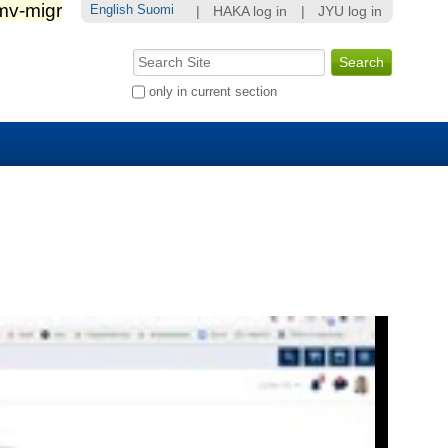
English
Suomi
|
HAKA log in
|
JYU log in
Search Site
Advanced
only in current section
Search…