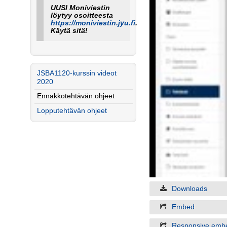
UUSI Moniviestin
löytyy osoitteesta
https://moniviestin.jyu.fi
.
Käytä sitä!
JSBA1120-kurssin videot
2020
Ennakkotehtävän ohjeet
Lopputehtävän ohjeet
Downloads
Embed
Responsive emb