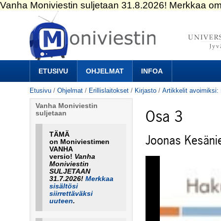
Siirry
sisältöön.
|
Siirry
navigointiin
Navigation
ETUSIVU
OHJELMAT
INFOA
Etusivu
/
Ohjelmat
/
Erillislaitokset
/
Kirjasto
/
Artikkelit avoimiksi
Vanha Moniviestin
Osa 3
suljetaan
TÄMÄ
Joonas Kesäni
on Moniviestimen
VANHA
versio!
Vanha
Moniviestin
SULJETAAN
31.7.2026!
Merkkaa
sisältösi
siirrettäväksi
uuteen
.