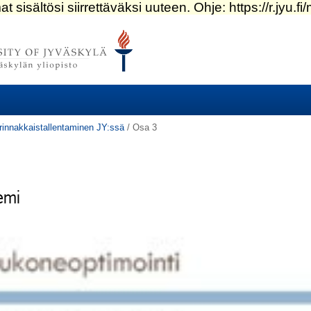
: rinnakkaistallentaminen JY:ssä
/
Osa 3
emi