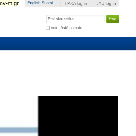
English
Suomi
|
HAKA log in
|
JYU log in
Hae
Laajennettu
vain tästä osiosta
haku...