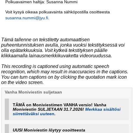
Polkuavaimen haltija: Susanna Nummi
Voit kysyä oikeaa polkuavainta sähköpostilla osoitteesta
susanna.nummi@jyu.fi
.
Tämä tallenne on tekstitetty automaattisen
puheentunnistuksen avulla, jonka vuoksi tekstityksessä voi
olla epätarkkuuksia. Voit kytkeä tekstityksen päälle
klikkaamalla lainausmerkkikuvaketta videoruudussa.
This recording is captioned using automatic speech
recognition, which may result in inaccuracies in the captions.
You can turn captions on by clicking the quotation mark icon
on the video screen.
Vanha Moniviestin suljetaan
TÄMÄ on Moniviestimen VANHA versio!
Vanha
Moniviestin SULJETAAN 31.7.2026!
Merkkaa sisältösi
siirrettäväksi uuteen
.
UUSI Moniviestin löytyy osoitteesta