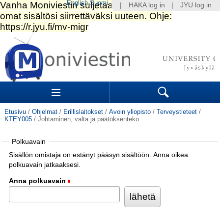
English
Suomi
|
HAKA log in
|
JYU log in
Siirry
sisältöön.
|
Siirry
navigointiin
Navigation
Sections
Search
Etusivu
/
Ohjelmat
/
Erillislaitokset
/
Avoin yliopisto
/
Terveystieteet
/
KTEY005
/
Johtaminen, valta ja päätöksenteko
Polkuavain
Sisällön omistaja on estänyt pääsyn sisältöön. Anna oikea
polkuavain jatkaaksesi.
Anna polkuavain
(Pakollinen)