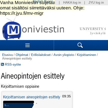
English
Suomi
|
HAKA log in
|
JYU log in
Siirry
sisältöön.
|
Siirry
navigointiin
Navigation
Sections
Search
Etusivu
/
Ohjelmat
/
Erillislaitokset
/
Avoin yliopisto
/
Kirjoittaminen
/
Aineopintojen esittely
RSS-syöte
Aineopintojen esittely
Kirjoittamisen oppiaine
Kirjoittamisen aineopintojen esittely
09:35
-