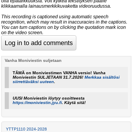
olla epätarkkuuksia. Voit kytkeä tekstityksen päälle
klikkaamalla lainausmerkkikuvaketta videoruudussa.
This recording is captioned using automatic speech
recognition, which may result in inaccuracies in the captions.
You can turn captions on by clicking the quotation mark icon
on the video screen.
Vanha Moniviestin suljetaan
TÄMÄ on Moniviestimen VANHA versio!
Vanha
Moniviestin SULJETAAN 31.7.2026!
Merkkaa sisältösi
siirrettäväksi uuteen
.
UUSI Moniviestin löytyy osoitteesta
https://moniviestin.jyu.fi
. Käytä sitä!
YTTP1110 2024-2028