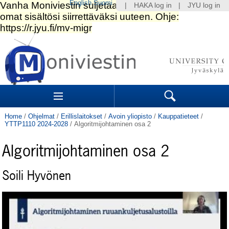
English
Suomi
|
HAKA log in
|
JYU log in
Skip
to
content.
|
Skip
to
Navigation
navigation
Sections
Search
Home
/
Ohjelmat
/
Erillislaitokset
/
Avoin yliopisto
/
Kauppatieteet
/
YTTP1110 2024-2028
/
Algoritmijohtaminen osa 2
Algoritmijohtaminen osa 2
Soili Hyvönen