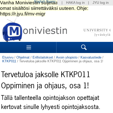
English
Suomi
|
HAKA log in
|
JYU log in
Siirry
sisältöön.
|
Siirry
navigointiin
Navigation
Sections
Search
Etusivu
/
Ohjelmat
/
Erillislaitokset
/
Avoin yliopisto
/
Kasvatustiede
/
KTKP011
/
Tervetuloa jaksolle KTKP011 Oppiminen ja ohjaus, osa 1!
Tervetuloa jaksolle KTKP011
Oppiminen ja ohjaus, osa 1!
Tällä tallenteella opintojakson opettajat
kertovat sinulle lyhyesti opintojaksosta.