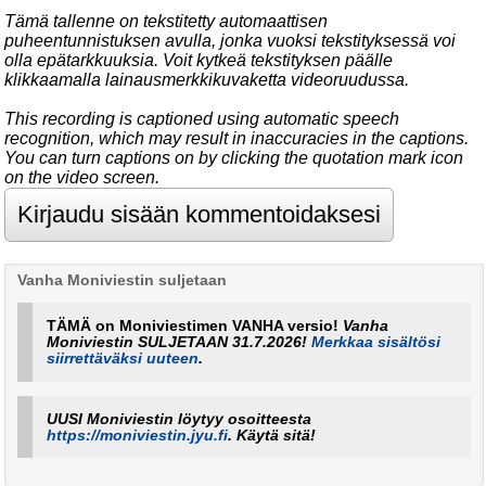
Tämä tallenne on tekstitetty automaattisen
puheentunnistuksen avulla, jonka vuoksi tekstityksessä voi
olla epätarkkuuksia. Voit kytkeä tekstityksen päälle
klikkaamalla lainausmerkkikuvaketta videoruudussa.
This recording is captioned using automatic speech
recognition, which may result in inaccuracies in the captions.
You can turn captions on by clicking the quotation mark icon
on the video screen.
Vanha Moniviestin suljetaan
TÄMÄ on Moniviestimen VANHA versio!
Vanha
Moniviestin SULJETAAN 31.7.2026!
Merkkaa sisältösi
siirrettäväksi uuteen
.
UUSI Moniviestin löytyy osoitteesta
https://moniviestin.jyu.fi
. Käytä sitä!