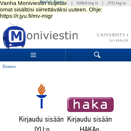
English
Suomi
|
HAKA log in
|
JYU log in
Siirry
sisältöön.
|
Siirry
navigointiin
Navigation
Sections
Search
Etusivu
Kirjaudu sisään
Kirjaudu sisään
JYU:n
HAKAn