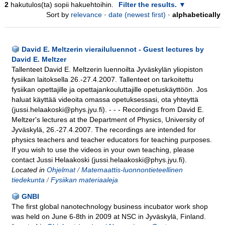
2
hakutulos(ta) sopii hakuehtoihin.
Filter the results.
Sort by
relevance
·
date (newest first)
·
alphabetically
David E. Meltzerin vierailuluennot - Guest lectures by
David E. Meltzer
Tallenteet David E. Meltzerin luennoilta Jyväskylän yliopiston
fysiikan laitoksella 26.-27.4.2007. Tallenteet on tarkoitettu
fysiikan opettajille ja opettajankouluttajille opetuskäyttöön. Jos
haluat käyttää videoita omassa opetuksessasi, ota yhteyttä
(jussi.helaakoski@phys.jyu.fi). - - - Recordings from David E.
Meltzer's lectures at the Department of Physics, University of
Jyväskylä, 26.-27.4.2007. The recordings are intended for
physics teachers and teacher educators for teaching purposes.
If you wish to use the videos in your own teaching, please
contact Jussi Helaakoski (jussi.helaakoski@phys.jyu.fi).
Located in
Ohjelmat
/
Matemaattis-luonnontieteellinen
tiedekunta
/
Fysiikan materiaaleja
GNBI
The first global nanotechnology business incubator work shop
was held on June 6-8th in 2009 at NSC in Jyväskylä, Finland.