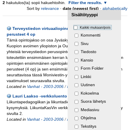
2
hakutulos(ta) sopii hakuehtoihin.
Filter the results.
Sort by
relevance
·
date (newest first)
·
alphabetically
Sisältötyyppi
Kaikki mukaan/pois
Terveystiedon virtuaaliopinnot - terveyskasvatuksen
perusteet 4 op
Kommentti
Tämä opintojakso on osa Jyväskylän avoimen yliopiston,
Sivu
Kuopion avoimen yliopiston ja Oulun avoimen yliopiston
yhteisiä terveystiedon perusopintojen virtuaaliopintoja, jotka
Tiedosto
toteutettiin ensimmäisen kerran lukuvuonna 2005-2006. Näiden
Kansio
opintojen ensimmäinen opintojakso on terveyskasvatuksen
Form Folder
perusteet (4 op) ja sen ensimmäinen eli verkkoluento-osuus on
seurattavissa tässä Moniviestin-ympäristössä. Katso tekniset
Linkki
vaatimukset seuraavalta sivulta.
Uutinen
Located in
Vanhat - 2003-2006
/
terveystiede
Kokoelma
Lauri Laakso -verkkoluento
Suora lähetys
Liikuntapedagogiikan ja liikuntadidaktiikan ajankohtaisia
kysymyksiä. LiikuntaKasVin verkkoluento. Luentotallenne löytyy
Mediasivu
sivulta 2.
Ohjelma
Located in
Vanhat - 2003-2006
/
movie
Tekstitys