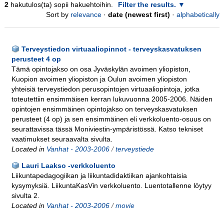
2
hakutulos(ta) sopii hakuehtoihin.
Filter the results.
Sort by
relevance
·
date (newest first)
·
alphabetically
Terveystiedon virtuaaliopinnot - terveyskasvatuksen
perusteet 4 op
Tämä opintojakso on osa Jyväskylän avoimen yliopiston,
Kuopion avoimen yliopiston ja Oulun avoimen yliopiston
yhteisiä terveystiedon perusopintojen virtuaaliopintoja, jotka
toteutettiin ensimmäisen kerran lukuvuonna 2005-2006. Näiden
opintojen ensimmäinen opintojakso on terveyskasvatuksen
perusteet (4 op) ja sen ensimmäinen eli verkkoluento-osuus on
seurattavissa tässä Moniviestin-ympäristössä. Katso tekniset
vaatimukset seuraavalta sivulta.
Located in
Vanhat - 2003-2006
/
terveystiede
Lauri Laakso -verkkoluento
Liikuntapedagogiikan ja liikuntadidaktiikan ajankohtaisia
kysymyksiä. LiikuntaKasVin verkkoluento. Luentotallenne löytyy
sivulta 2.
Located in
Vanhat - 2003-2006
/
movie